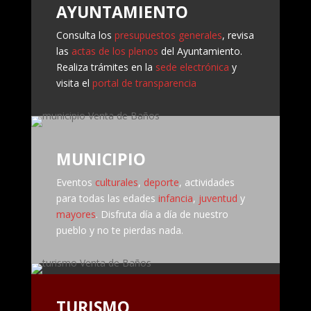
AYUNTAMIENTO
Consulta los
presupuestos generales
, revisa
las
actas de los plenos
del Ayuntamiento.
Realiza trámites en la
sede electrónica
y
visita el
portal de transparencia
MUNICIPIO
Eventos
culturales
,
deporte
, actividades
para todas las edades
infancia
,
juventud
y
mayores
. Disfruta día a día de nuestro
pueblo y no te pierdas nada.
TURISMO