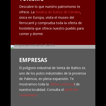
Descubre lo que nuestro patromonio te
ofrece. La
Basílica de Baños de Cerrato
,
única en Europa, visita el museo del
ferrocarril y comprueba toda la oferta de
hostelería que ofrece nuestro pueblo para
comer y dormir.
EMPRESAS
El polígono industrial de Venta de Baños es
uno de los polos industriales de la provincia
de Palencia, en plena expansión. Te
mostramos toda la
oferta comercia
l de
nuestra localidad. Consulta el
perfil del
contratante
.