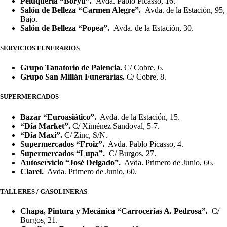
Peluquería “Boryu”.
Avda. Pablo Picasso, 16.
Salón de Belleza “Carmen Alegre”.
Avda. de la Estación, 95,
Bajo.
Salón de Belleza “Popea”.
Avda. de la Estación, 30.
SERVICIOS FUNERARIOS
Grupo Tanatorio de Palencia.
C/ Cobre, 6.
Grupo San Millán Funerarias.
C/ Cobre, 8.
SUPERMERCADOS
Bazar “Euroasiático”.
Avda. de la Estación, 15.
“Día Market”.
C/ Ximénez Sandoval, 5-7.
“Día Maxi”.
C/ Zinc, S/N.
Supermercados “Froiz”.
Avda. Pablo Picasso, 4.
Supermercados “Lupa”.
C/ Burgos, 27.
Autoservicio “José Delgado”.
Avda. Primero de Junio, 66.
Clarel.
Avda. Primero de Junio, 60.
TALLERES / GASOLINERAS
Chapa, Pintura y Mecánica “Carrocerías A. Pedrosa”.
C/
Burgos, 21.