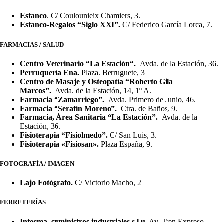
Estanco
. C/ Coulounieix Chamiers, 3.
Estanco-Regalos “Siglo XXI”.
C/ Federico García Lorca, 7.
FARMACIAS / SALUD
Centro Veterinario “La Estación“.
Avda. de la Estación, 36.
Perruquería Ena.
Plaza. Berruguete, 3
Centro de Masaje y Osteopatía “Roberto Gila
Marcos”.
Avda. de la Estación, 14, 1º A.
Farmacia “Zamarriego”.
Avda. Primero de Junio, 46.
Farmacia “Serafín Moreno”.
Ctra. de Baños, 9.
Farmacia, Área Sanitaria “La Estación”.
Avda. de la
Estación, 36.
Fisioterapia “Fisiolmedo”.
C/ San Luis, 3.
Fisioterapia «Fisiosan».
Plaza España, 9.
FOTOGRAFÍA / IMAGEN
Lajo Fotógrafo.
C/ Victorio Macho, 2
FERRETERÍAS
Intecma, suministros industriales,s.l.u
. Av. Tren Expreso,