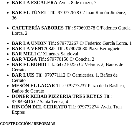
BAR LA ESCALERA
Avda. 8 de marzo, 7
BAR EL TÚNEL
Tlf.: 979772678 C/ Juan Ramón Jiménez,
36
CAFETERÍA SABORES
Tlf.: 979693378 C/Federico García
Lorca, 2
BAR LA UNIÓN
Tlf.: 979772267 C/ Federico García Lorca, 1
BAR LA VENTA 3.0
Tlf.: 979070680 Plaza Berruguete
BAR MELI
C/ Ximénez Sandoval
BAR VEGA
Tlf.: 979770150 C/ Concha, 2
BAR EL BOHIO
Tlf.: 647210256 C/ Velarde, 2, Baños de
Cerrato
BAR LUIS
Tlf.: 979771112 C/ Carnicerías, 1, Baños de
Cerrato
MESÓN EL LAGAR
Tlf.: 979773237 Plaza de la Basílica,
Baños de Cerrato
DONER KEBAB PIZZERIA TRES REYES
Tlf.:
979693416 C/ Santa Teresa, 4
RINCÓN DEL CERRATO
Tlf.: 979772274 Avda. Tren
Expres
CONSTRUCCIÓN / REFORMAS