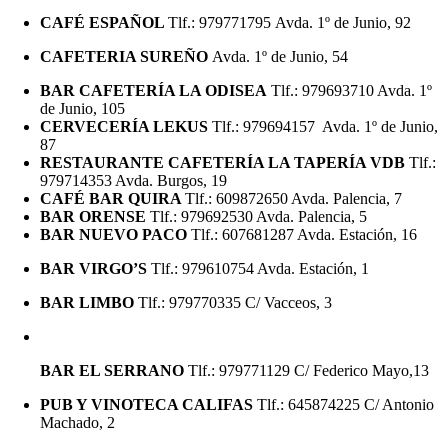
CAFÉ ESPAÑOL
Tlf.: 979771795 Avda. 1º de Junio, 92
CAFETERIA SUREÑO
Avda. 1º de Junio, 54
BAR CAFETERÍA LA ODISEA
Tlf.: 979693710 Avda. 1º
de Junio, 105
CERVECERÍA LEKUS
Tlf.: 979694157 Avda. 1º de Junio,
87
RESTAURANTE CAFETERÍA LA TAPERÍA VDB
Tlf.:
979714353 Avda. Burgos, 19
CAFÉ BAR QUIRA
Tlf.: 609872650 Avda. Palencia, 7
BAR ORENSE
Tlf.: 979692530 Avda. Palencia, 5
BAR NUEVO PACO
Tlf.: 607681287 Avda. Estación, 16
BAR VIRGO’S
Tlf.: 979610754 Avda. Estación, 1
BAR LIMBO
Tlf.: 979770335 C/ Vacceos, 3
BAR EL SERRANO
Tlf.: 979771129 C/ Federico Mayo,13
PUB Y VINOTECA CALIFAS
Tlf.: 645874225 C/ Antonio
Machado, 2