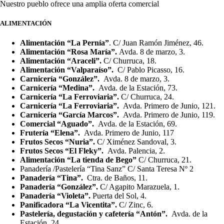
Nuestro pueblo ofrece una amplia oferta comercial
ALIMENTACIÓN
Alimentación “La Pernía”
. C/ Juan Ramón Jiménez, 46.
Alimentación “Rosa María”.
Avda. 8 de marzo, 3.
Alimentación “Araceli”.
C/ Churruca, 18.
Alimentación “Valparaíso”.
C/ Pablo Picasso, 16.
Carnicería “González”.
Avda. 8 de marzo, 3.
Carnicería “Medina”.
Avda. de la Estación, 73.
Carnicería “La Ferroviaria”.
C/ Churruca, 24.
Carnicería “La Ferroviaria”.
Avda. Primero de Junio, 121.
Carnicería “García Marcos”.
Avda. Primero de Junio, 119.
Comercial “Aguado”.
Avda. de la Estación, 69.
Frutería “Elena”.
Avda. Primero de Junio, 117
Frutos Secos “Nuria”.
C/ Ximénez Sandoval, 3.
Frutos Secos “El Fleky”.
Avda. Palencia, 2.
Alimentación “La tienda de Bego”
C/ Churruca, 21.
Panadería /Pastelería “Tina Sanz” C/ Santa Teresa Nº 2
Panadería “Tina”.
Ctra. de Baños, 11.
Panadería “González”.
C/ Agapito Marazuela, 1.
Panadería “Violeta”.
Puerta del Sol, 4.
Panificadora “La Vicentita”.
C/ Zinc, 6.
Pastelería, degustación y cafetería “Antón”.
Avda. de la
Estación, 24.