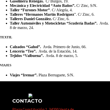
Gasolinera Renegás.
C/ Burgos, 19.
Mecánica y Electricidad “Auto Baños”.
C/ Zinc, S/N.
Taller “Furones Motor”
. C/ Alegría, 4.
Talleres “Hermanos Martín Rodríguez
”. C/ Zinc, 6.
Talleres Daniel González.
C/ Zinc, 6.
Taller Automóviles y Motocicletas “Scudería Badas”.
Avda.
8 de marzo, 24.
TEXTIL
Calzados “Gahol”.
Avda. Primero de Junio, 66.
Lencería “Teo”.
Avda. de la Estación, 14.
Tejidos “Valbuena”.
Avda. 8 de marzo, 5.
VIAJES
Viajes “Iremar”.
Plaza Berruguete, S/N.
CONTACTO
Plaza Constitución 1, 34200 Venta de