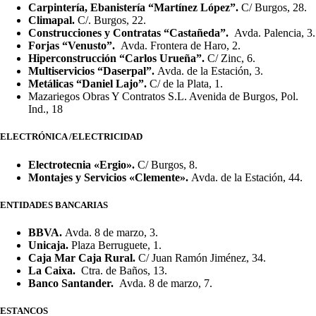
Carpintería, Ebanistería “Martínez López”.
C/ Burgos, 28.
Climapal.
C/. Burgos, 22.
Construcciones y Contratas “Castañeda”.
Avda. Palencia, 3.
Forjas “Venusto”.
Avda. Frontera de Haro, 2.
Hiperconstrucción “Carlos Urueña”.
C/ Zinc, 6.
Multiservicios “Daserpal”.
Avda. de la Estación, 3.
Metálicas “Daniel Lajo”.
C/ de la Plata, 1.
Mazariegos Obras Y Contratos S.L. Avenida de Burgos, Pol.
Ind., 18
ELECTRÓNICA /ELECTRICIDAD
Electrotecnia «Ergio».
C/ Burgos, 8.
Montajes y Servicios «Clemente».
Avda. de la Estación, 44.
ENTIDADES BANCARIAS
BBVA.
Avda. 8 de marzo, 3.
Unicaja.
Plaza Berruguete, 1.
Caja Mar Caja Rural.
C/ Juan Ramón Jiménez, 34.
La Caixa.
Ctra. de Baños, 13.
Banco Santander.
Avda. 8 de marzo, 7.
ESTANCOS