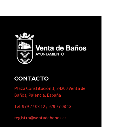
CONTACTO
Plaza Constitución 1, 34200 Venta de
Baños, Palencia, España
Tel:
979 77 08 12
/
979 77 08 13
registro@ventadebanos.es