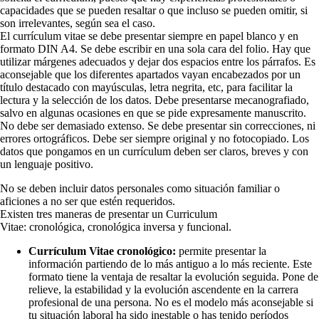
capacidades que se pueden resaltar o que incluso se pueden omitir, si
son irrelevantes, según sea el caso.
El currículum vitae se debe presentar siempre en papel blanco y en
formato DIN A4. Se debe escribir en una sola cara del folio. Hay que
utilizar márgenes adecuados y dejar dos espacios entre los párrafos. Es
aconsejable que los diferentes apartados vayan encabezados por un
título destacado con mayúsculas, letra negrita, etc, para facilitar la
lectura y la selección de los datos. Debe presentarse mecanografiado,
salvo en algunas ocasiones en que se pide expresamente manuscrito.
No debe ser demasiado extenso. Se debe presentar sin correcciones, ni
errores ortográficos. Debe ser siempre original y no fotocopiado. Los
datos que pongamos en un currículum deben ser claros, breves y con
un lenguaje positivo.
No se deben incluir datos personales como situación familiar o
aficiones a no ser que estén requeridos.
Existen tres maneras de presentar un Curriculum
Vitae: cronológica, cronológica inversa y funcional.
Currículum Vitae cronológico:
permite presentar la
información partiendo de lo más antiguo a lo más reciente. Este
formato tiene la ventaja de resaltar la evolución seguida. Pone de
relieve, la estabilidad y la evolución ascendente en la carrera
profesional de una persona. No es el modelo más aconsejable si
tu situación laboral ha sido inestable o has tenido períodos