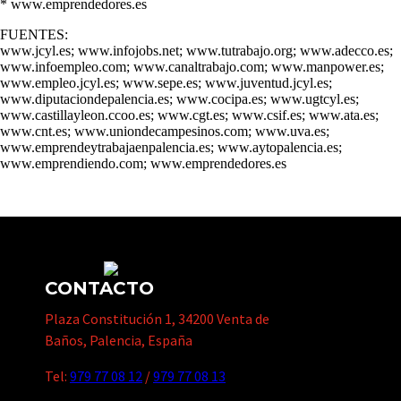
* www.emprendedores.es
FUENTES:
www.jcyl.es; www.infojobs.net; www.tutrabajo.org; www.adecco.es;
www.infoempleo.com; www.canaltrabajo.com; www.manpower.es;
www.empleo.jcyl.es; www.sepe.es; www.juventud.jcyl.es;
www.diputaciondepalencia.es; www.cocipa.es; www.ugtcyl.es;
www.castillayleon.ccoo.es; www.cgt.es; www.csif.es; www.ata.es;
www.cnt.es; www.uniondecampesinos.com; www.uva.es;
www.emprendeytrabajaenpalencia.es; www.aytopalencia.es;
www.emprendiendo.com; www.emprendedores.es
CONTACTO
Plaza Constitución 1, 34200 Venta de
Baños, Palencia, España
Tel:
979 77 08 12
/
979 77 08 13