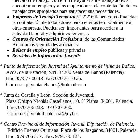
mercado de trabajo, con el fin de ayudar a los trabajadores a
encontrar un empleo y a los empleadores a la contratación de los
trabajadores apropiados para satisfacer sus necesidades.
Empresas de Trabajo Temporal (E.T.T.):
tienen como finalidad
la contratación de trabajadores para cederlos temporalmente a
otras empresas. Pueden ser importantes para acceder a la
actividad laboral y adquirir experiencia.
Centros de Orientación Profesiona
l
de las Comunidades
Autónomas y entidades asociadas.
Bolsas de empleo
públicas y privadas.
Servicios de Información Juvenil:
*
Punto de Información Juvenil del Ayuntamiento de Venta de Baños.
Avda. de la Estación, S/N. 34200 Venta de Baños (Palencia).
Tfno: 979 77 09 48 Fax: 979 76 10 25.
Correo-e: pijventadebanos@hotmail.com
* Junta de Castilla y León. Sección de Juventud.
Plaza Obispo Nicolás Castellanos, 10. 2ª Planta 34001. Palencia.
Tfno. 979 706 233. 979 707 200.
Correo-e: juventud.palencia@jcyl.es
*
Centro Provincial de Información Juvenil. Diputación de Palencia.
Edificio Fuentes Quintana. Plaza de los Juzgados. 34001. Palencia.
Tfno: 979 706 377. Fax: 979 706 124.