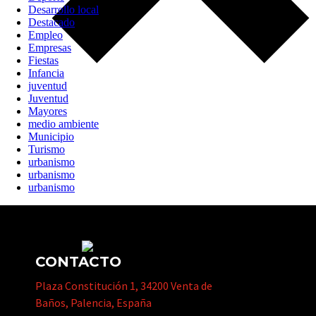
Desarrollo local
Destacado
Empleo
Empresas
Fiestas
Infancia
juventud
Juventud
Mayores
medio ambiente
Municipio
Turismo
urbanismo
urbanismo
urbanismo
CONTACTO
Plaza Constitución 1, 34200 Venta de
Baños, Palencia, España