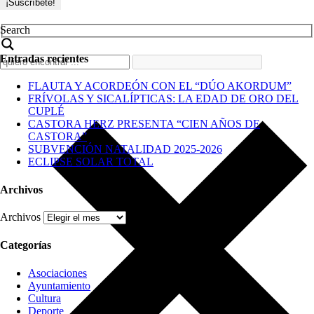
Search
Entradas recientes
FLAUTA Y ACORDEÓN CON EL “DÚO AKORDUM”
FRÍVOLAS Y SICALÍPTICAS: LA EDAD DE ORO DEL
CUPLÉ
CASTORA HERZ PRESENTA “CIEN AÑOS DE
CASTORA”
SUBVENCIÓN NATALIDAD 2025-2026
ECLIPSE SOLAR TOTAL
Archivos
Archivos
Categorías
Asociaciones
Ayuntamiento
Cultura
Deporte