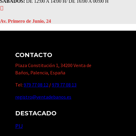
SABÁDOS:
DE 12:00 A 14:00 H/ DE 16:00 A 00:00 H

Av. Primero de Junio, 24
CONTACTO
Plaza Constitución 1, 34200 Venta de
Baños, Palencia, España
Tel:
979 77 08 12
/
979 77 08 13
registro@ventadebanos.es
DESTACADO
PIJ