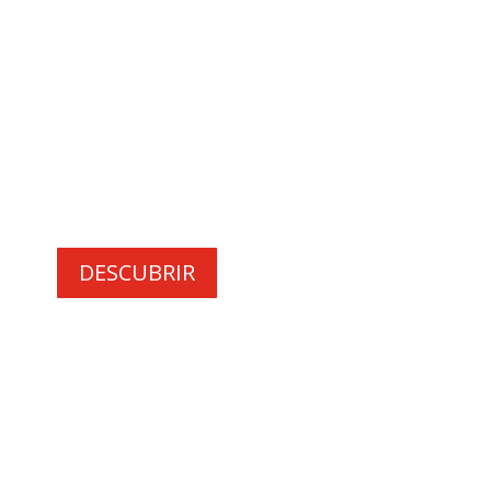
EMPLEO
¿Eres joven y buscas trabajo o estás
pensando en ser emprendedor?
Tenemos toda la información que
buscas.
DESCUBRIR
CARNÉ JOVEN
Si necesitas el carné joven europeo, la