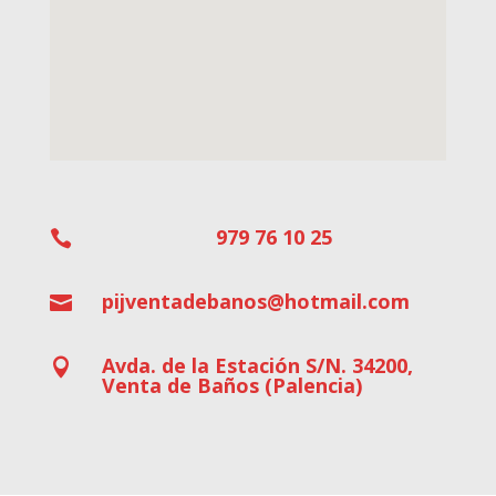
979 76 10 25

pijventadebanos@hotmail.com

Avda. de la Estación S/N. 34200,

Venta de Baños (Palencia)