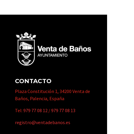
CONTACTO
Plaza Constitución 1, 34200 Venta de
Baños, Palencia, España
Tel:
979 77 08 12
/
979 77 08 13
registro@ventadebanos.es