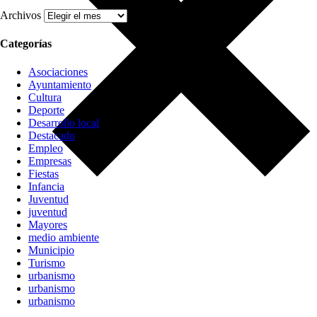
Archivos
Categorías
Asociaciones
Ayuntamiento
Cultura
Deporte
Desarrollo local
Destacado
Empleo
Empresas
Fiestas
Infancia
Juventud
juventud
Mayores
medio ambiente
Municipio
Turismo
urbanismo
urbanismo
urbanismo