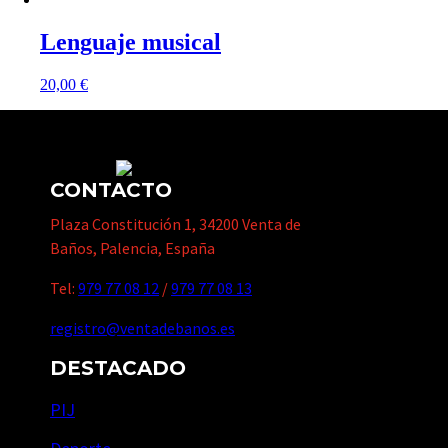
Lenguaje musical
20,00
€
CONTACTO
Plaza Constitución 1, 34200 Venta de
Baños, Palencia, España
Tel:
979 77 08 12
/
979 77 08 13
registro@ventadebanos.es
DESTACADO
PIJ