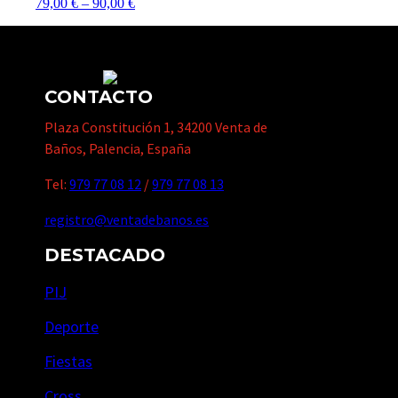
79,00
€
–
90,00
€
CONTACTO
Plaza Constitución 1, 34200 Venta de
Baños, Palencia, España
Tel:
979 77 08 12
/
979 77 08 13
registro@ventadebanos.es
DESTACADO
PIJ
Deporte
Fiestas
Cross