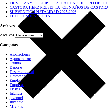
FRÍVOLAS Y SICALÍPTICAS: LA EDAD DE ORO DEL C
CASTORA HERZ PRESENTA “CIEN AÑOS DE CASTOR
SUBVENCIÓN NATALIDAD 2025-2026
ECLIPSE SOLAR TOTAL
Archivos
Archivos
Categorías
Asociaciones
Ayuntamiento
Cultura
Deporte
Desarrollo local
Destacado
Empleo
Empresas
Fiestas
Infancia
juventud
Juventud
Mayores