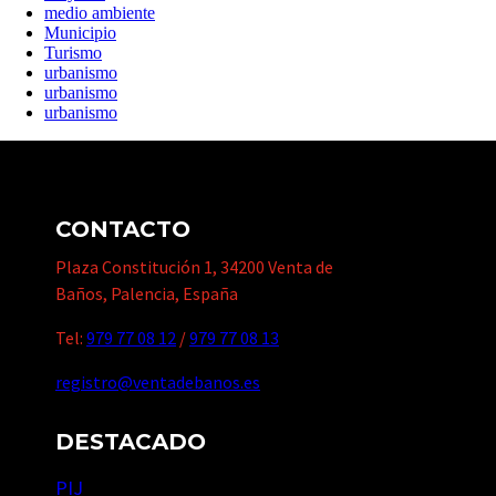
medio ambiente
Municipio
Turismo
urbanismo
urbanismo
urbanismo
CONTACTO
Plaza Constitución 1, 34200 Venta de
Baños, Palencia, España
Tel:
979 77 08 12
/
979 77 08 13
registro@ventadebanos.es
DESTACADO
PIJ