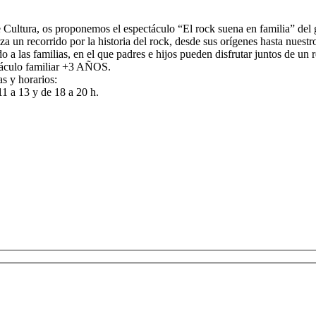
e Cultura, os proponemos el espectáculo “El rock suena en familia” de
 un recorrido por la historia del rock, desde sus orígenes hasta nuestro
do a las familias, en el que padres e hijos pueden disfrutar juntos de un
ctáculo familiar +3 AÑOS.
as y horarios:
1 a 13 y de 18 a 20 h.