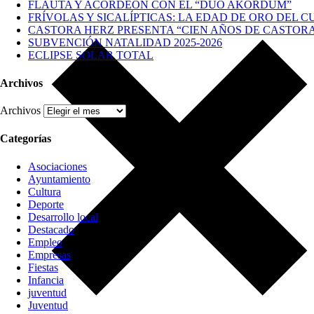
FLAUTA Y ACORDEÓN CON EL “DÚO AKORDUM”
FRÍVOLAS Y SICALÍPTICAS: LA EDAD DE ORO DEL C
CASTORA HERZ PRESENTA “CIEN AÑOS DE CASTOR
SUBVENCIÓN NATALIDAD 2025-2026
ECLIPSE SOLAR TOTAL
Archivos
Archivos
Categorías
Asociaciones
Ayuntamiento
Cultura
Deporte
Desarrollo local
Destacado
Empleo
Empresas
Fiestas
Infancia
juventud
Juventud