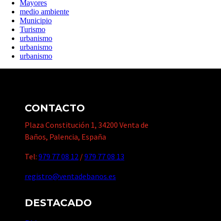
Mayores
medio ambiente
Municipio
Turismo
urbanismo
urbanismo
urbanismo
CONTACTO
Plaza Constitución 1, 34200 Venta de
Baños, Palencia, España
Tel:
979 77 08 12
/
979 77 08 13
registro@ventadebanos.es
DESTACADO