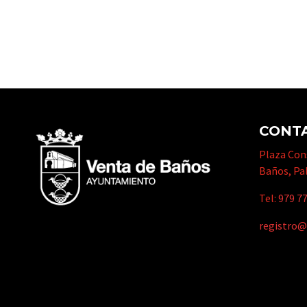
CONT
Plaza Cons
Baños, Pa
Tel:
979 77
registro@