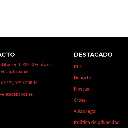
ACTO
DESTACADO
titución 1, 34200 Venta de
PIJ
lencia, España
Deporte
 08 12
/
979 77 08 13
Fiestas
ventadebanos.es
Cross
Aviso legal
Política de privacidad