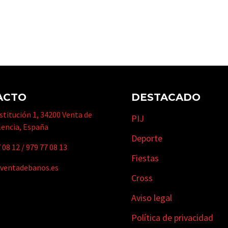
ACTO
DESTACADO
titución 1, 34200 Venta de
PIJ
lencia, España
Deporte
 08 12
/
979 77 08 13
Fiestas
ventadebanos.es
Cross
Aviso legal
Política de privacidad