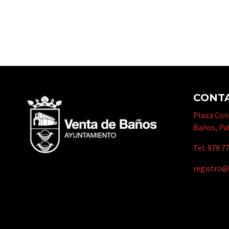
CONT
Plaza Cons
Baños, Pa
Tel:
979 77
registro@