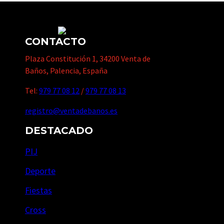
CONTACTO
Plaza Constitución 1, 34200 Venta de
Baños, Palencia, España
Tel:
979 77 08 12
/
979 77 08 13
registro@ventadebanos.es
DESTACADO
PIJ
Deporte
Fiestas
Cross