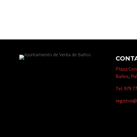
CONT
Plaza Cons
Baños, Pa
Tel:
979 77
registro@