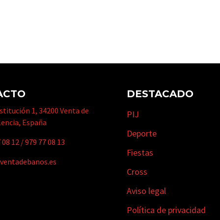
ACTO
DESTACADO
titución 1, 34200 Venta de
PIJ
lencia, España
Deporte
 08 12
/
979 77 08 13
Fiestas
ventadebanos.es
Cross
Aviso legal
Política de privacidad