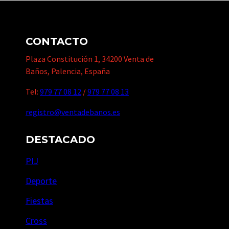
CONTACTO
Plaza Constitución 1, 34200 Venta de
Baños, Palencia, España
Tel:
979 77 08 12
/
979 77 08 13
registro@ventadebanos.es
DESTACADO
PIJ
Deporte
Fiestas
Cross