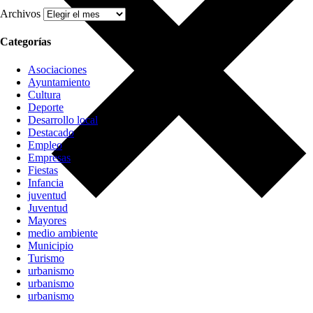
Archivos
Categorías
Asociaciones
Ayuntamiento
Cultura
Deporte
Desarrollo local
Destacado
Empleo
Empresas
Fiestas
Infancia
juventud
Juventud
Mayores
medio ambiente
Municipio
Turismo
urbanismo
urbanismo
urbanismo