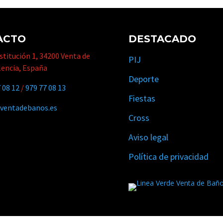
ACTO
DESTACADO
titución 1, 34200 Venta de
PIJ
lencia, España
Deporte
 08 12
/
979 77 08 13
Fiestas
ventadebanos.es
Cross
Aviso legal
Política de privacidad