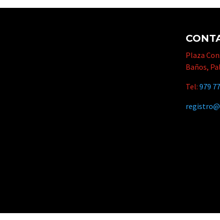
CONT
Plaza Cons
Baños, Pa
Tel:
979 77
registro@