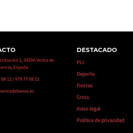
ACTO
DESTACADO
titución 1, 34200 Venta de
PIJ
lencia, España
Deporte
 08 12
/
979 77 08 13
Fiestas
ventadebanos.es
Cross
Aviso legal
Política de privacidad