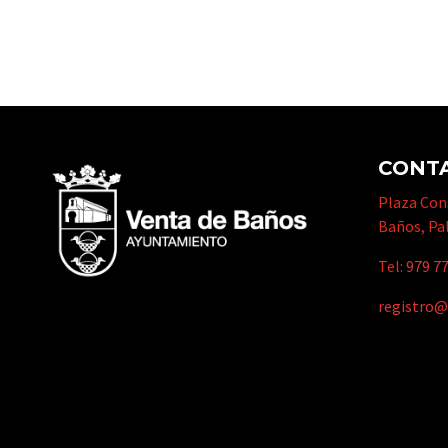
CONT
Plaza Cons
Baños, Pa
Tel:
979 77
registro@