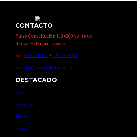
CONTACTO
Plaza Constitución 1, 34200 Venta de
Baños, Palencia, España
Tel:
979 77 08 12
/
979 77 08 13
registro@ventadebanos.es
DESTACADO
PIJ
Deporte
Fiestas
Cross