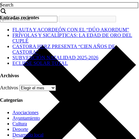
Search
Entradas recientes
FLAUTA Y ACORDEÓN CON EL “DÚO AKORDUM”
FRÍVOLAS Y SICALÍPTICAS: LA EDAD DE ORO DEL
CUPLÉ
CASTORA HERZ PRESENTA “CIEN AÑOS DE
CASTORA”
SUBVENCIÓN NATALIDAD 2025-2026
ECLIPSE SOLAR TOTAL
Archivos
Archivos
Categorías
Asociaciones
Ayuntamiento
Cultura
Deporte
Desarrollo local