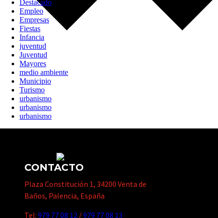
Destacado
Empleo
Empresas
Fiestas
Infancia
juventud
Juventud
Mayores
medio ambiente
Municipio
Turismo
urbanismo
urbanismo
urbanismo
CONTACTO
Plaza Constitución 1, 34200 Venta de
Baños, Palencia, España
Tel:
979 77 08 12
/
979 77 08 13