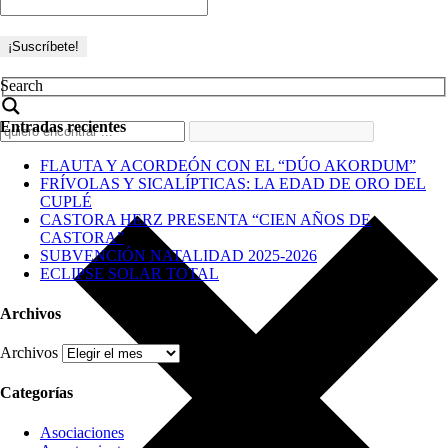
Search
Entradas recientes
FLAUTA Y ACORDEÓN CON EL “DÚO AKORDUM”
FRÍVOLAS Y SICALÍPTICAS: LA EDAD DE ORO DEL
CUPLÉ
CASTORA HERZ PRESENTA “CIEN AÑOS DE
CASTORA”
SUBVENCIÓN NATALIDAD 2025-2026
ECLIPSE SOLAR TOTAL
Archivos
Archivos
Categorías
Asociaciones