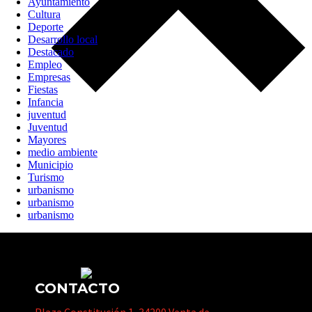
Ayuntamiento
Cultura
Deporte
Desarrollo local
Destacado
Empleo
Empresas
Fiestas
Infancia
juventud
Juventud
Mayores
medio ambiente
Municipio
Turismo
urbanismo
urbanismo
urbanismo
CONTACTO
Plaza Constitución 1, 34200 Venta de