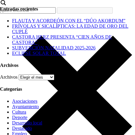
Entradas recientes
FLAUTA Y ACORDEÓN CON EL “DÚO AKORDUM”
FRÍVOLAS Y SICALÍPTICAS: LA EDAD DE ORO DEL
CUPLÉ
CASTORA HERZ PRESENTA “CIEN AÑOS DE
CASTORA”
SUBVENCIÓN NATALIDAD 2025-2026
ECLIPSE SOLAR TOTAL
Archivos
Archivos
Categorías
Asociaciones
Ayuntamiento
Cultura
Deporte
Desarrollo local
Destacado
Empleo