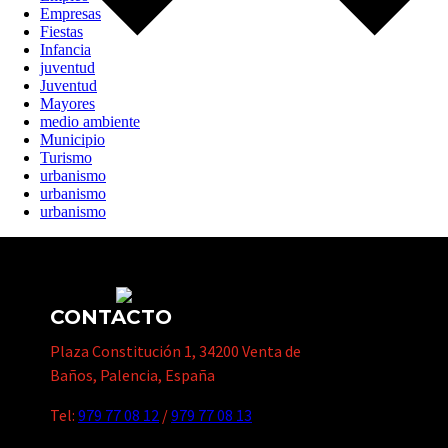
Empresas
Fiestas
Infancia
juventud
Juventud
Mayores
medio ambiente
Municipio
Turismo
urbanismo
urbanismo
urbanismo
CONTACTO
Plaza Constitución 1, 34200 Venta de
Baños, Palencia, España
Tel:
979 77 08 12
/
979 77 08 13