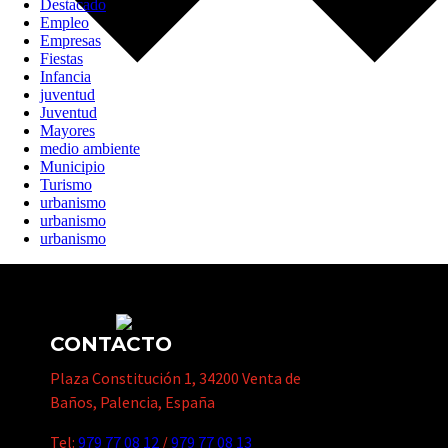
Destacado
Empleo
Empresas
Fiestas
Infancia
juventud
Juventud
Mayores
medio ambiente
Municipio
Turismo
urbanismo
urbanismo
urbanismo
CONTACTO
Plaza Constitución 1, 34200 Venta de
Baños, Palencia, España
Tel:
979 77 08 12
/
979 77 08 13