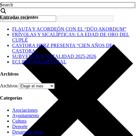
Search
Entradas recientes
FLAUTA Y ACORDEÓN CON EL “DÚO AKORDUM”
FRÍVOLAS Y SICALÍPTICAS: LA EDAD DE ORO DEL
CUPLÉ
CASTORA HERZ PRESENTA “CIEN AÑOS DE
CASTORA”
SUBVENCIÓN NATALIDAD 2025-2026
ECLIPSE SOLAR TOTAL
Archivos
Archivos
Categorías
Asociaciones
Ayuntamiento
Cultura
Deporte
Desarrollo local