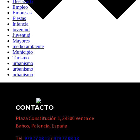
Destacado
Empleo
Empresas
Fiestas
Infancia
juventud
Juventud
Mayores
medio ambiente
Municipio
Turismo
urbanismo
urbanismo
urbanismo
CONTACTO
Plaza Constitución 1, 34200 Venta de
Baños, Palencia, España
Tel:
979 77 08 12
/
979 77 08 13