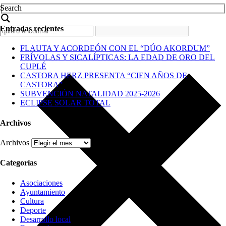
Search
Entradas recientes
FLAUTA Y ACORDEÓN CON EL “DÚO AKORDUM”
FRÍVOLAS Y SICALÍPTICAS: LA EDAD DE ORO DEL
CUPLÉ
CASTORA HERZ PRESENTA “CIEN AÑOS DE
CASTORA”
SUBVENCIÓN NATALIDAD 2025-2026
ECLIPSE SOLAR TOTAL
Archivos
Archivos
Categorías
Asociaciones
Ayuntamiento
Cultura
Deporte
Desarrollo local