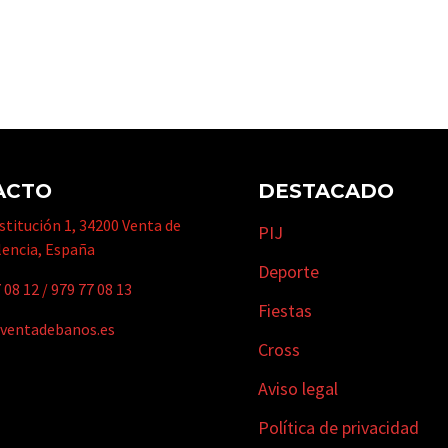
ACTO
DESTACADO
titución 1, 34200 Venta de
PIJ
lencia, España
Deporte
 08 12
/
979 77 08 13
Fiestas
ventadebanos.es
Cross
Aviso legal
Política de privacidad