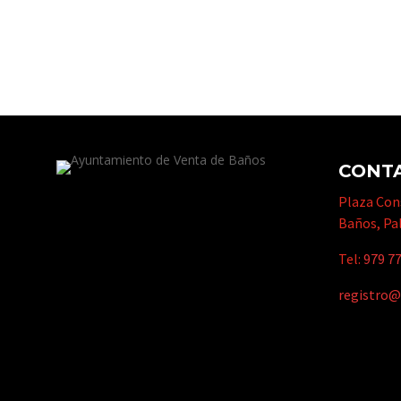
CONT
Plaza Cons
Baños, Pa
Tel:
979 77
registro@