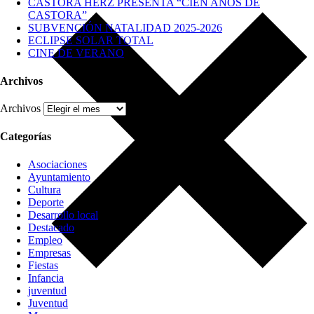
CASTORA HERZ PRESENTA “CIEN AÑOS DE
CASTORA”
SUBVENCIÓN NATALIDAD 2025-2026
ECLIPSE SOLAR TOTAL
CINE DE VERANO
Archivos
Archivos
Categorías
Asociaciones
Ayuntamiento
Cultura
Deporte
Desarrollo local
Destacado
Empleo
Empresas
Fiestas
Infancia
juventud
Juventud