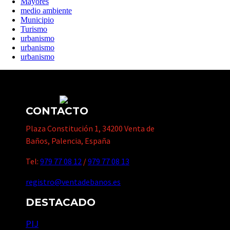
Mayores
medio ambiente
Municipio
Turismo
urbanismo
urbanismo
urbanismo
CONTACTO
Plaza Constitución 1, 34200 Venta de
Baños, Palencia, España
Tel:
979 77 08 12
/
979 77 08 13
registro@ventadebanos.es
DESTACADO
PIJ