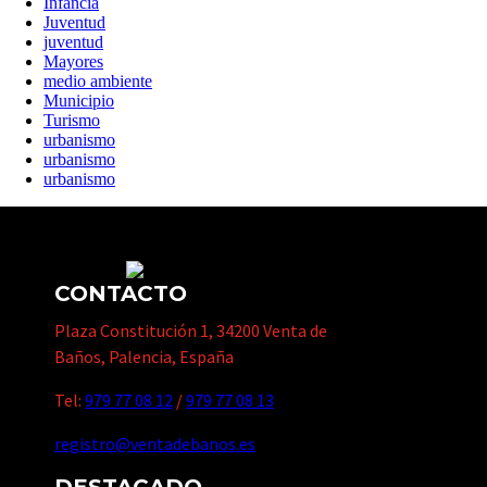
Infancia
Juventud
juventud
Mayores
medio ambiente
Municipio
Turismo
urbanismo
urbanismo
urbanismo
CONTACTO
Plaza Constitución 1, 34200 Venta de
Baños, Palencia, España
Tel:
979 77 08 12
/
979 77 08 13
registro@ventadebanos.es
DESTACADO