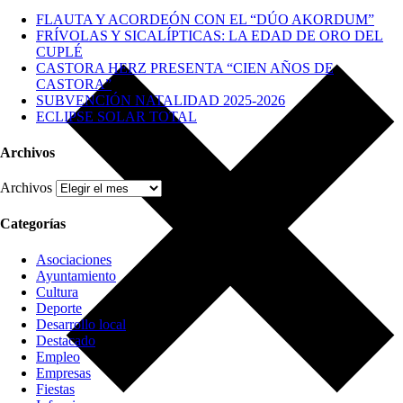
FLAUTA Y ACORDEÓN CON EL “DÚO AKORDUM”
FRÍVOLAS Y SICALÍPTICAS: LA EDAD DE ORO DEL
CUPLÉ
CASTORA HERZ PRESENTA “CIEN AÑOS DE
CASTORA”
SUBVENCIÓN NATALIDAD 2025-2026
ECLIPSE SOLAR TOTAL
Archivos
Archivos
Categorías
Asociaciones
Ayuntamiento
Cultura
Deporte
Desarrollo local
Destacado
Empleo
Empresas
Fiestas