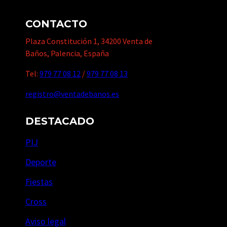
CONTACTO
Plaza Constitución 1, 34200 Venta de
Baños, Palencia, España
Tel:
979 77 08 12
/
979 77 08 13
registro@ventadebanos.es
DESTACADO
PIJ
Deporte
Fiestas
Cross
Aviso legal