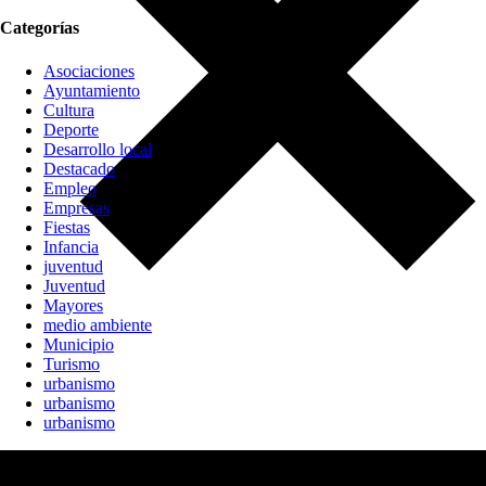
Categorías
Asociaciones
Ayuntamiento
Cultura
Deporte
Desarrollo local
Destacado
Empleo
Empresas
Fiestas
Infancia
juventud
Juventud
Mayores
medio ambiente
Municipio
Turismo
urbanismo
urbanismo
urbanismo