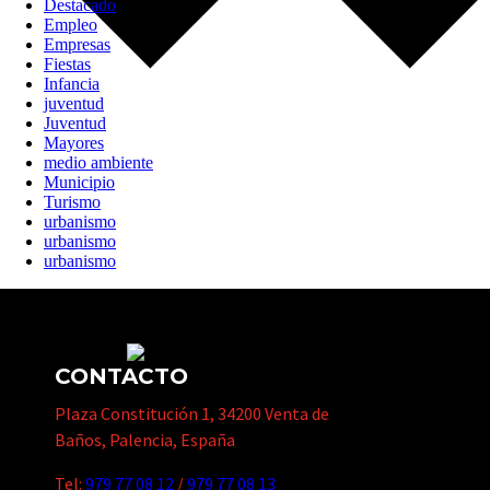
Destacado
Empleo
Empresas
Fiestas
Infancia
juventud
Juventud
Mayores
medio ambiente
Municipio
Turismo
urbanismo
urbanismo
urbanismo
CONTACTO
Plaza Constitución 1, 34200 Venta de
Baños, Palencia, España
Tel:
979 77 08 12
/
979 77 08 13