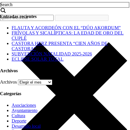
Search
Entradas recientes
FLAUTA Y ACORDEÓN CON EL “DÚO AKORDUM”
FRÍVOLAS Y SICALÍPTICAS: LA EDAD DE ORO DEL
CUPLÉ
CASTORA HERZ PRESENTA “CIEN AÑOS DE
CASTORA”
SUBVENCIÓN NATALIDAD 2025-2026
ECLIPSE SOLAR TOTAL
Archivos
Archivos
Categorías
Asociaciones
Ayuntamiento
Cultura
Deporte
Desarrollo local