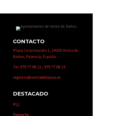
CONTACTO
Plaza Constitución 1, 34200 Venta de
Baños, Palencia, España
Tel:
979 77 08 12
/
979 77 08 13
registro@ventadebanos.es
DESTACADO
PIJ
Deporte