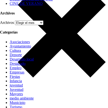
CINE DE VERANO
Archivos
Archivos
Categorías
Asociaciones
Ayuntamiento
Cultura
Deporte
Desarrollo local
Destacado
Empleo
Empresas
Fiestas
Infancia
juventud
Juventud
Mayores
medio ambiente
Municipio
Turismo