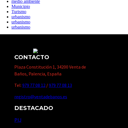
medio ambiente
Municipio
Turismo
urbanismo
urbanismo
urbanismo
CONTACTO
Plaza Constitución 1, 34200 Venta de
Baños, Palencia, España
Tel:
979 77 08 12
/
979 77 08 13
registro@ventadebanos.es
DESTACADO
PIJ