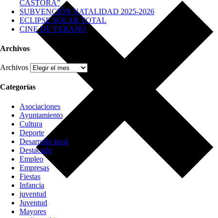
CASTORA”
SUBVENCIÓN NATALIDAD 2025-2026
ECLIPSE SOLAR TOTAL
CINE DE VERANO
Archivos
Archivos
Categorías
Asociaciones
Ayuntamiento
Cultura
Deporte
Desarrollo local
Destacado
Empleo
Empresas
Fiestas
Infancia
juventud
Juventud
Mayores