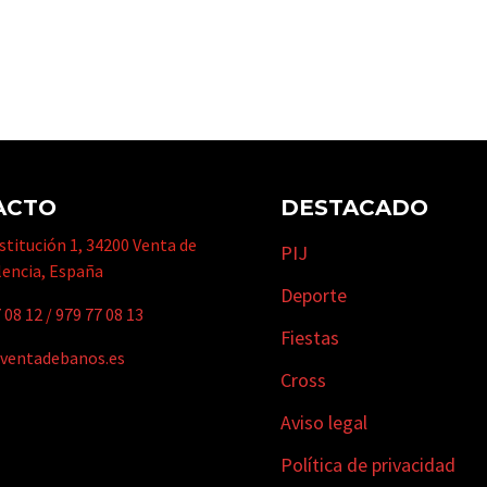
ACTO
DESTACADO
titución 1, 34200 Venta de
PIJ
lencia, España
Deporte
 08 12
/
979 77 08 13
Fiestas
ventadebanos.es
Cross
Aviso legal
Política de privacidad