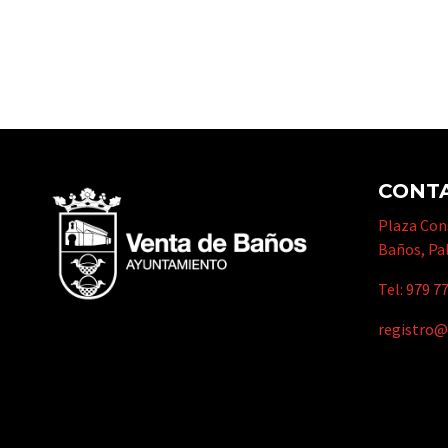
CONT
Plaza Cons
Baños, Pa
Tel:
979 77
registro@