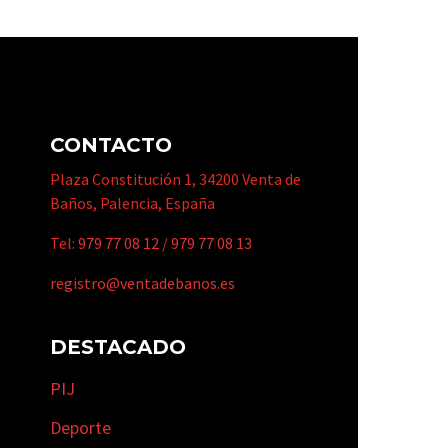
CONTACTO
Plaza Constitución 1, 34200 Venta de
Baños, Palencia, España
Tel:
979 77 08 12
/
979 77 08 13
registro@ventadebanos.es
DESTACADO
PIJ
Deporte