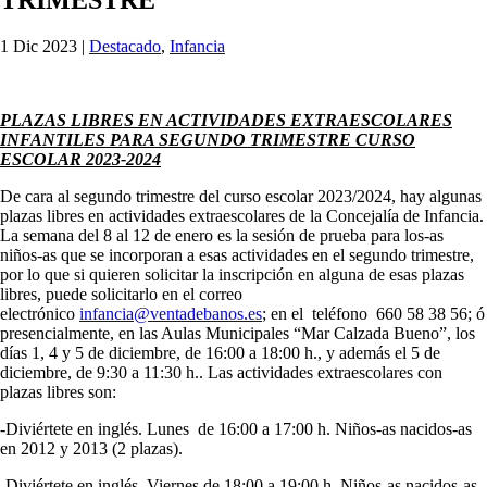
1 Dic 2023
|
Destacado
,
Infancia
PLAZAS LIBRES EN ACTIVIDADES EXTRAESCOLARES
INFANTILES PARA SEGUNDO TRIMESTRE CURSO
ESCOLAR 2023-2024
De cara al segundo trimestre del curso escolar 2023/2024, hay algunas
plazas libres en actividades extraescolares de la Concejalía de Infancia.
La semana del 8 al 12 de enero es la sesión de prueba para los-as
niños-as que se incorporan a esas actividades en el segundo trimestre,
por lo que si quieren solicitar la inscripción en alguna de esas plazas
libres, puede solicitarlo en el correo
electrónico
infancia@ventadebanos.es
; en el teléfono 660 58 38 56; ó
presencialmente, en las Aulas Municipales “Mar Calzada Bueno”, los
días 1, 4 y 5 de diciembre, de 16:00 a 18:00 h., y además el 5 de
diciembre, de 9:30 a 11:30 h.. Las actividades extraescolares con
plazas libres son:
-Diviértete en inglés. Lunes de 16:00 a 17:00 h. Niños-as nacidos-as
en 2012 y 2013 (2 plazas).
-Diviértete en inglés. Viernes de 18:00 a 19:00 h. Niños-as nacidos-as