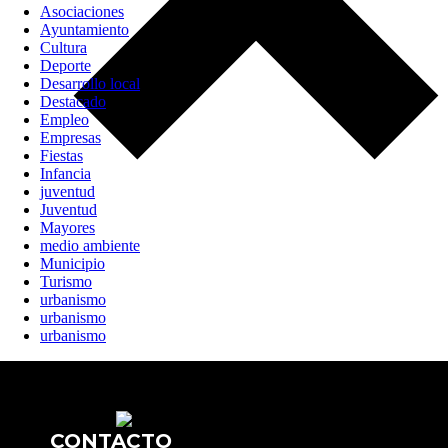
Asociaciones
Ayuntamiento
Cultura
Deporte
Desarrollo local
Destacado
Empleo
Empresas
Fiestas
Infancia
juventud
Juventud
Mayores
medio ambiente
Municipio
Turismo
urbanismo
urbanismo
urbanismo
CONTACTO