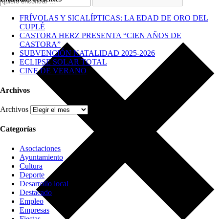
FRÍVOLAS Y SICALÍPTICAS: LA EDAD DE ORO DEL
CUPLÉ
CASTORA HERZ PRESENTA “CIEN AÑOS DE
CASTORA”
SUBVENCIÓN NATALIDAD 2025-2026
ECLIPSE SOLAR TOTAL
CINE DE VERANO
Archivos
Archivos
Categorías
Asociaciones
Ayuntamiento
Cultura
Deporte
Desarrollo local
Destacado
Empleo
Empresas
Fiestas