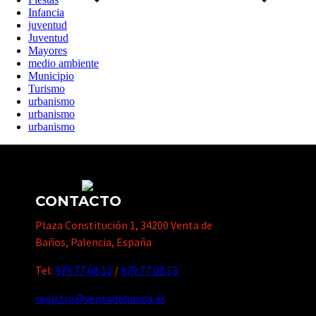
Infancia
juventud
Juventud
Mayores
medio ambiente
Municipio
Turismo
urbanismo
urbanismo
urbanismo
CONTACTO
Plaza Constitución 1, 34200 Venta de
Baños, Palencia, España
Tel:
979 77 08 12
/
979 77 08 13
registro@ventadebanos.es