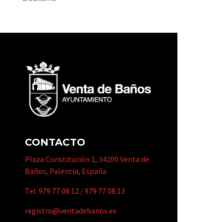
CONTACTO
Plaza Constitución 1, 34200 Venta de
Baños, Palencia, España
Tel:
979 77 08 12
/
979 77 08 13
registro@ventadebanos.es