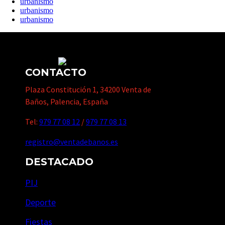
urbanismo
urbanismo
urbanismo
CONTACTO
Plaza Constitución 1, 34200 Venta de
Baños, Palencia, España
Tel:
979 77 08 12
/
979 77 08 13
registro@ventadebanos.es
DESTACADO
PIJ
Deporte
Fiestas