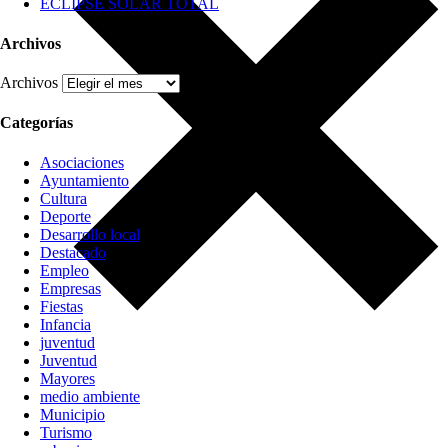
ECLIPSE SOLAR TOTAL
Archivos
Archivos
Categorías
Asociaciones
Ayuntamiento
Cultura
Deporte
Desarrollo local
Destacado
Empleo
Empresas
Fiestas
Infancia
juventud
Juventud
Mayores
medio ambiente
Municipio
Turismo