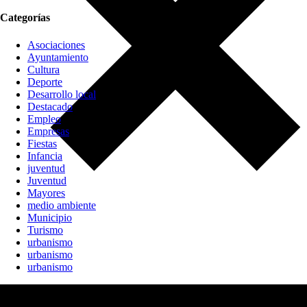
Categorías
Asociaciones
Ayuntamiento
Cultura
Deporte
Desarrollo local
Destacado
Empleo
Empresas
Fiestas
Infancia
juventud
Juventud
Mayores
medio ambiente
Municipio
Turismo
urbanismo
urbanismo
urbanismo