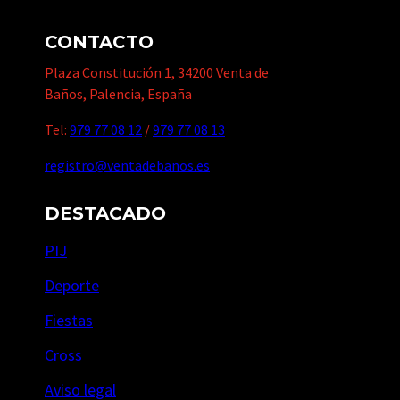
CONTACTO
Plaza Constitución 1, 34200 Venta de
Baños, Palencia, España
Tel:
979 77 08 12
/
979 77 08 13
registro@ventadebanos.es
DESTACADO
PIJ
Deporte
Fiestas
Cross
Aviso legal