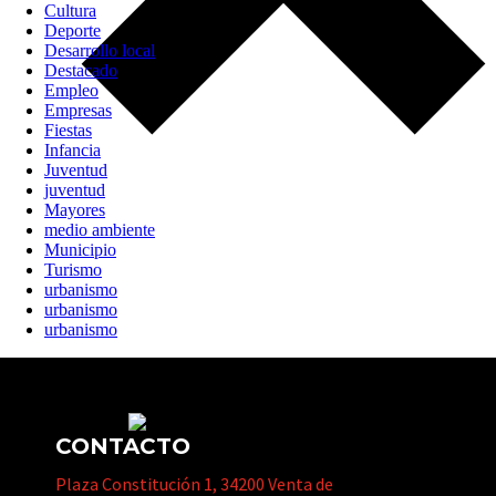
Cultura
Deporte
Desarrollo local
Destacado
Empleo
Empresas
Fiestas
Infancia
Juventud
juventud
Mayores
medio ambiente
Municipio
Turismo
urbanismo
urbanismo
urbanismo
CONTACTO
Plaza Constitución 1, 34200 Venta de