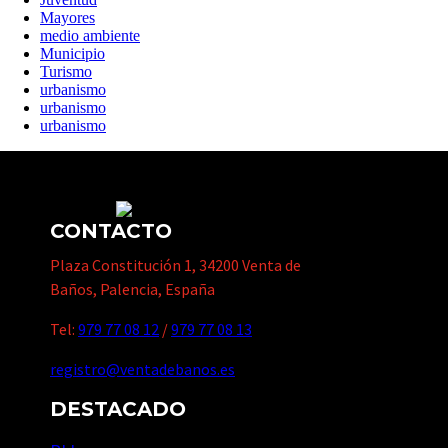
Mayores
medio ambiente
Municipio
Turismo
urbanismo
urbanismo
urbanismo
CONTACTO
Plaza Constitución 1, 34200 Venta de
Baños, Palencia, España
Tel:
979 77 08 12
/
979 77 08 13
registro@ventadebanos.es
DESTACADO