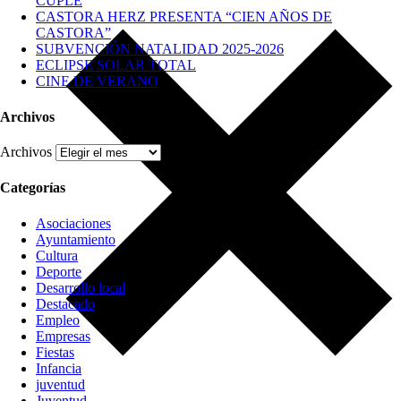
CUPLÉ
CASTORA HERZ PRESENTA “CIEN AÑOS DE
CASTORA”
SUBVENCIÓN NATALIDAD 2025-2026
ECLIPSE SOLAR TOTAL
CINE DE VERANO
Archivos
Archivos
Categorías
Asociaciones
Ayuntamiento
Cultura
Deporte
Desarrollo local
Destacado
Empleo
Empresas
Fiestas
Infancia
juventud
Juventud