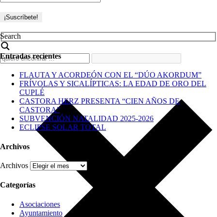
Search
Entradas recientes
FLAUTA Y ACORDEÓN CON EL “DÚO AKORDUM”
FRÍVOLAS Y SICALÍPTICAS: LA EDAD DE ORO DEL
CUPLÉ
CASTORA HERZ PRESENTA “CIEN AÑOS DE
CASTORA”
SUBVENCIÓN NATALIDAD 2025-2026
ECLIPSE SOLAR TOTAL
Archivos
Archivos
Categorías
Asociaciones
Ayuntamiento