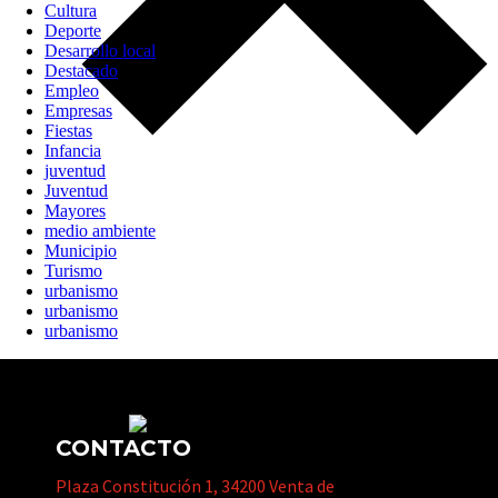
Cultura
Deporte
Desarrollo local
Destacado
Empleo
Empresas
Fiestas
Infancia
juventud
Juventud
Mayores
medio ambiente
Municipio
Turismo
urbanismo
urbanismo
urbanismo
CONTACTO
Plaza Constitución 1, 34200 Venta de