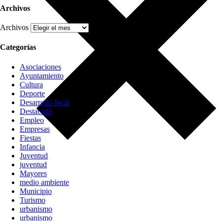
Archivos
Archivos
Categorías
Asociaciones
Ayuntamiento
Cultura
Deporte
Desarrollo local
Destacado
Empleo
Empresas
Fiestas
Infancia
Juventud
juventud
Mayores
medio ambiente
Municipio
Turismo
urbanismo
urbanismo