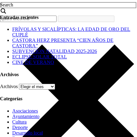
Search
Entradas recientes
FRÍVOLAS Y SICALÍPTICAS: LA EDAD DE ORO DEL
CUPLÉ
CASTORA HERZ PRESENTA “CIEN AÑOS DE
CASTORA”
SUBVENCIÓN NATALIDAD 2025-2026
ECLIPSE SOLAR TOTAL
CINE DE VERANO
Archivos
Archivos
Categorías
Asociaciones
Ayuntamiento
Cultura
Deporte
Desarrollo local