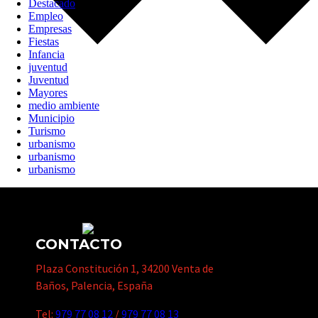
Destacado
Empleo
Empresas
Fiestas
Infancia
juventud
Juventud
Mayores
medio ambiente
Municipio
Turismo
urbanismo
urbanismo
urbanismo
CONTACTO
Plaza Constitución 1, 34200 Venta de
Baños, Palencia, España
Tel:
979 77 08 12
/
979 77 08 13