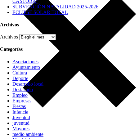
CASTORA”
SUBVENCIÓN NATALIDAD 2025-2026
ECLIPSE SOLAR TOTAL
Archivos
Archivos
Categorías
Asociaciones
Ayuntamiento
Cultura
Deporte
Desarrollo local
Destacado
Empleo
Empresas
Fiestas
Infancia
Juventud
juventud
Mayores
medio ambiente