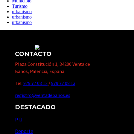
Municipio
Turismo
urbanismo
urbanismo
urbanismo
CONTACTO
Plaza Constitución 1, 34200 Venta de
Baños, Palencia, España
Tel:
979 77 08 12
/
979 77 08 13
registro@ventadebanos.es
DESTACADO
PIJ
Deporte