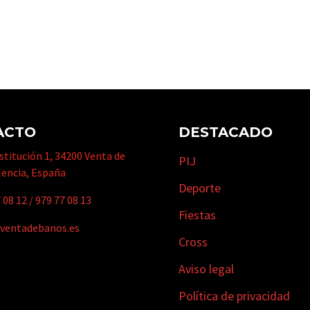
ACTO
DESTACADO
titución 1, 34200 Venta de
PIJ
lencia, España
Deporte
 08 12
/
979 77 08 13
Fiestas
ventadebanos.es
Cross
Aviso legal
Política de privacidad