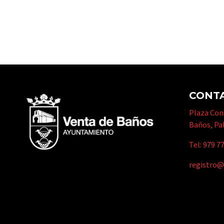
CONT
Plaza Cons
Baños, Pa
Tel:
979 77
registro@