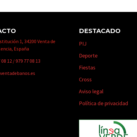
ACTO
DESTACADO
titución 1, 34200 Venta de
PIJ
lencia, España
Deporte
 08 12
/
979 77 08 13
Fiestas
ventadebanos.es
Cross
Aviso legal
Política de privacidad