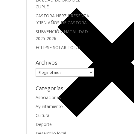
CUPLÉ
CASTORA HERZ PRESENTA
“CIEN AÑOS DE CASTORA”
SUBVENCIÓN NATALIDAD
2025-2026
ECLIPSE SOLAR TOTAL
Archivos
Archivos
Categorías
Asociaciones
Ayuntamiento
Cultura
Deporte
Desarrollo local