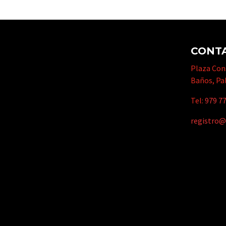
CONT
Plaza Cons
Baños, Pa
Tel:
979 77
registro@