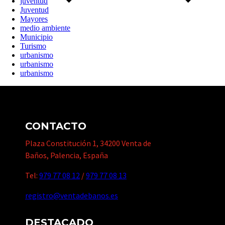
juventud
Juventud
Mayores
medio ambiente
Municipio
Turismo
urbanismo
urbanismo
urbanismo
CONTACTO
Plaza Constitución 1, 34200 Venta de
Baños, Palencia, España
Tel:
979 77 08 12
/
979 77 08 13
registro@ventadebanos.es
DESTACADO