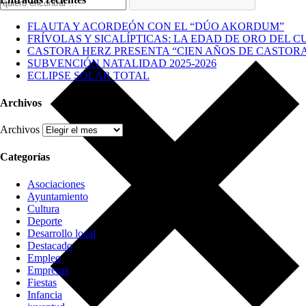
FLAUTA Y ACORDEÓN CON EL “DÚO AKORDUM”
FRÍVOLAS Y SICALÍPTICAS: LA EDAD DE ORO DEL C
CASTORA HERZ PRESENTA “CIEN AÑOS DE CASTOR
SUBVENCIÓN NATALIDAD 2025-2026
ECLIPSE SOLAR TOTAL
Archivos
Archivos
Categorías
Asociaciones
Ayuntamiento
Cultura
Deporte
Desarrollo local
Destacado
Empleo
Empresas
Fiestas
Infancia