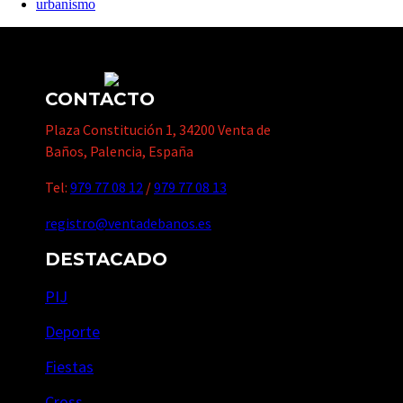
urbanismo
CONTACTO
Plaza Constitución 1, 34200 Venta de
Baños, Palencia, España
Tel:
979 77 08 12
/
979 77 08 13
registro@ventadebanos.es
DESTACADO
PIJ
Deporte
Fiestas
Cross